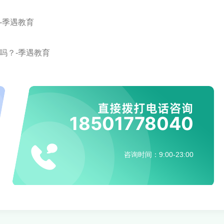
-季遇教育
吗？-季遇教育
直接拨打电话咨询
18501778040
咨询时间：9:00-23:00