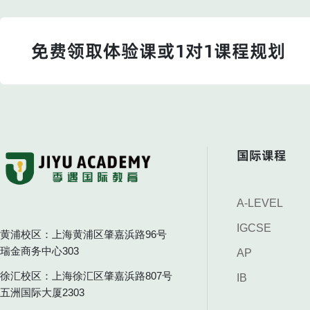
免费领取体验课或1对1课程规划
国际课程
A-LEVEL
IGCSE
黄浦校区：上海黄浦区肇嘉浜路96号
瑞金商务中心303
AP
徐汇校区：上海徐汇区肇嘉浜路807号
IB
五洲国际大厦2303