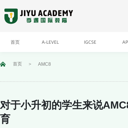
首页
A-LEVEL
IGCSE
A
A-LEVEL
IGCSE
A
首页
首页
AMC8
对于小升初的学生来说AMC
育