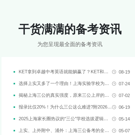
干货满满的备考资讯
为您呈现最全面的备考资讯
KET拿到卓越中考英语就能躺赢了？KET和中考英语真实难度对比
08-19
选择上实又多了一个理由！上海实验学校为什么是“三公天花板”？
07-24
揭秘上海三公的真实强度，原来三公上岸的娃都有这些证书!
07-02
报录比仅20%！为什么三公这么难进?附2026三公备考攻略
06-19
2025上海家长圈热议的“三公”学校选拔逻辑解析，家长必看！
05-14
上实、上外附中、浦外：上海三公备考的全面规划建议都在这里了！
05-07