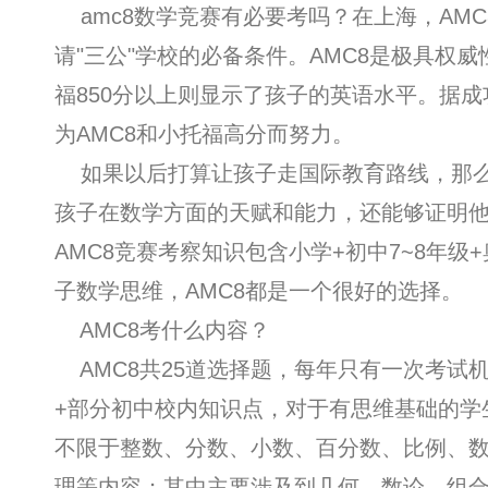
amc8数学竞赛有必要考吗？在上海，AM
请"三公"学校的必备条件。AMC8是极具权
福850分以上则显示了孩子的英语水平。据
为AMC8和小托福高分而努力。
如果以后打算让孩子走国际教育路线，那么
孩子在数学方面的天赋和能力，还能够证明
AMC8竞赛考察知识包含小学+初中7~8年
子数学思维，AMC8都是一个很好的选择。
AMC8考什么内容？
AMC8共25道选择题，每年只有一次考试
+部分初中校内知识点，对于有思维基础的学
不限于整数、分数、小数、百分数、比例、
理等内容；其中主要涉及到几何、数论、组