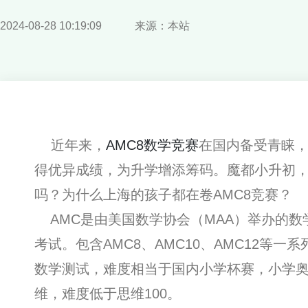
2024-08-28 10:19:09
来源：本站
近年来，
AMC8数学竞赛
在国内备受青睐
得优异成绩，为升学增添筹码。魔都小升初
吗？为什么上海的孩子都在卷AMC8竞赛？
AMC是由美国数学协会（MAA）举办的数
考试。包含AMC8、AMC10、AMC12等
数学测试，难度相当于国内小学杯赛，小学
维，难度低于思维100。