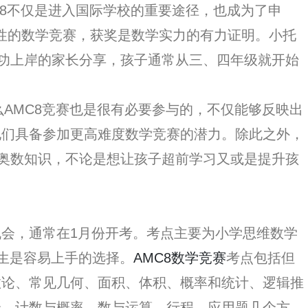
C8不仅是进入国际学校的重要途径，也成为了申
威性的数学竞赛，获奖是数学实力的有力证明。小托
成功上岸的家长分享，孩子通常从三、四年级就开始
AMC8竞赛也是很有必要参与的，不仅能够反映出
他们具备参加更高难度数学竞赛的潜力。除此之外，
级+奥数知识，不论是想让孩子超前学习又或是提升孩
机会，通常在1月份开考。考点主要为小学思维数学
生是容易上手的选择。
AMC8数学竞赛
考点包括但
数论、常见几何、面积、体积、概率和统计、逻辑推
合、计数与概率、数与运算、行程、应用题几个方