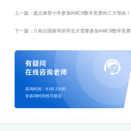
上一篇：盘点推荐小学参加AMC8数学竞赛的三大理由！
下一篇：只有出国留学的学生才需要参加AMC8数学竞赛
有疑问
在线咨询老师
咨询时间：9:00-23:00
非咨询时间也可留言