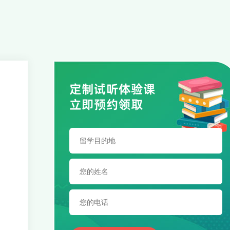
定制试听体验课
立即预约领取