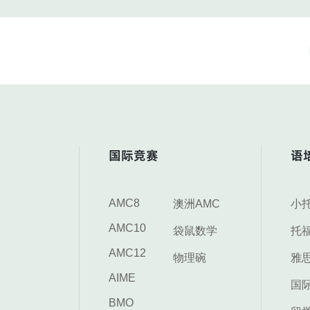
国际竞赛
语
AMC8
澳洲AMC
小
AMC10
袋鼠数学
托
AMC12
物理碗
雅
AIME
国
BMO