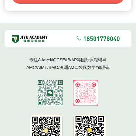
18501778040
专注A-level/iGCSE/IB/AP等国际课程辅导
AMC/AIME/BMO/澳洲AMC/袋鼠数学/物理碗