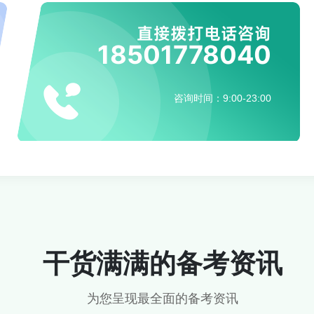
直接拨打电话咨询
18501778040
咨询时间：9:00-23:00
干货满满的备考资讯
为您呈现最全面的备考资讯