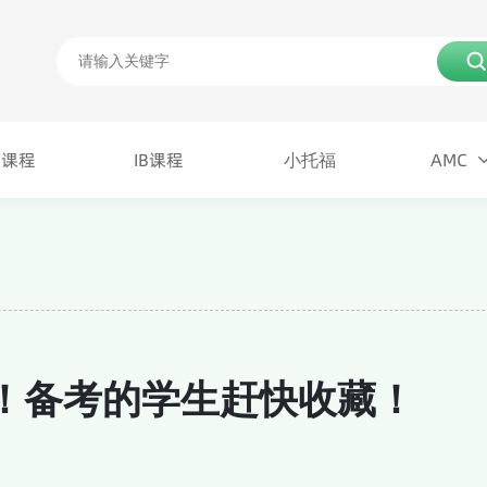
P课程
IB课程
小托福
AMC
P课程
IB课程
AMC
小托福
测！备考的学生赶快收藏！