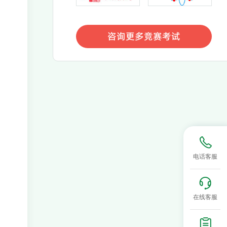
咨询更多竞赛考试
咨询更多竞赛考试
电话客服
在线客服