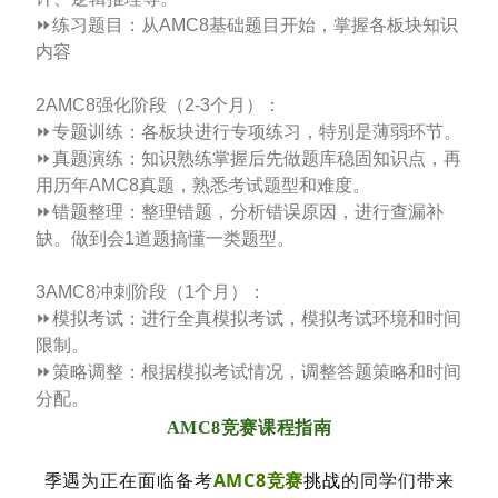
⏩练习题目：从AMC8基础题目开始，掌握各板块知识
内容
2AMC8强化阶段（2-3个月）：
⏩专题训练：各板块进行专项练习，特别是薄弱环节。
⏩真题演练：知识熟练掌握后先做题库稳固知识点，再
用历年AMC8真题，熟悉考试题型和难度。
⏩错题整理：整理错题，分析错误原因，进行查漏补
缺。做到会1道题搞懂一类题型。
3AMC8冲刺阶段（1个月）：
⏩模拟考试：进行全真模拟考试，模拟考试环境和时间
限制。
⏩策略调整：根据模拟考试情况，调整答题策略和时间
分配。
AMC8竞赛课程指南
季遇为正在面临
备考
AMC8竞赛
挑战
的同学们带来