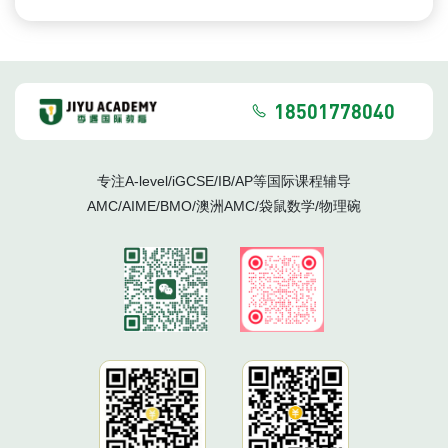
18501778040
专注A-level/iGCSE/IB/AP等国际课程辅导
AMC/AIME/BMO/澳洲AMC/袋鼠数学/物理碗