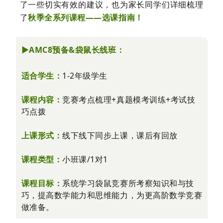
了一些切实有效的建议，也为家长同学们详细梳理
了
秋季全系列课程——选课指南！
▶AMC8预备&袋鼠长线班：
适合学生：
1-2年级学生
课程内容：
竞赛考点梳理+真题模考训练+考试技
巧点拨
上课形式：
线下线下同步上课，课后有回放
课程类型：
小班课/1对1
课程目标：
系统学习袋鼠竞赛所考察知识和与技
巧，提高数学能力和思维能力，为更高阶数学竞赛
做准备。