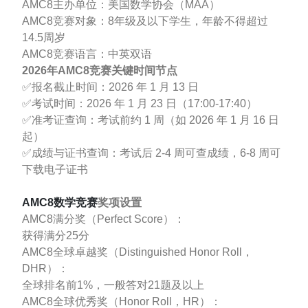
AMC8主办单位：美国数学协会（MAA）
AMC8竞赛对象：8年级及以下学生，年龄不得超过
14.5周岁
AMC8竞赛语言：中英双语
2026年AMC8竞赛关键时间节点
✅报名截止时间：2026 年 1 月 13 日
✅考试时间：2026 年 1 月 23 日（17:00-17:40）
✅准考证查询：考试前约 1 周（如 2026 年 1 月 16 日
起）
✅成绩与证书查询：考试后 2-4 周可查成绩，6-8 周可
下载电子证书
AMC8数学竞赛
奖项设置
AMC8满分奖（Perfect Score）：
获得满分25分
AMC8全球卓越奖（Distinguished Honor Roll，
DHR）：
全球排名前1%，一般答对21题及以上
AMC8全球优秀奖（Honor Roll，HR）：