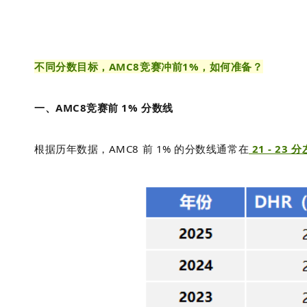
不同分数目标，AMC8竞赛冲前1%，如何准备？
一、AMC8竞赛前 1% 分数线
根据历年数据，AMC8 前 1% 的分数线通常在
21 - 23 