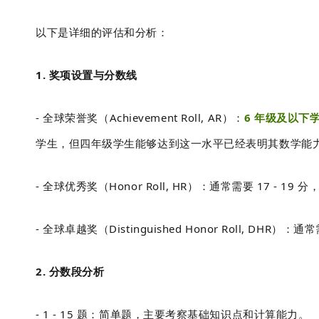
以下是详细的评估和分析：
1. 奖项设置与分数线
- 全球荣誉奖（Achievement Roll, AR）：
6 年级及以下
学生，但四年级学生能够达到这一水平已经表明其数学能
- 全球优秀奖（Honor Roll, HR）：通常需要 17 - 19
- 全球卓越奖（Distinguished Honor Roll, DHR）：
2. 分数段分析
- 1 - 15 题：简单题，主要考察基础知识点和计算能力。