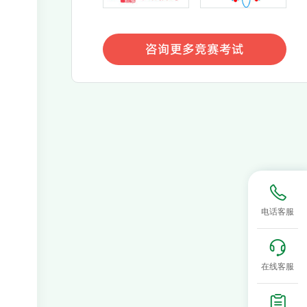
咨询更多竞赛考试
咨询更多竞赛考试
电话客服
在线客服