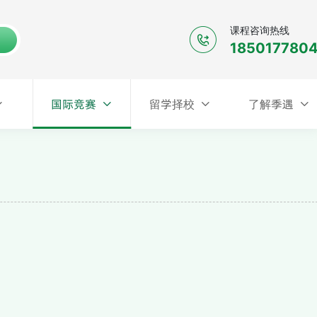
课程咨询热线
185017780
国际竞赛
国际竞赛
留学择校
了解季遇
留学择校
了解季遇