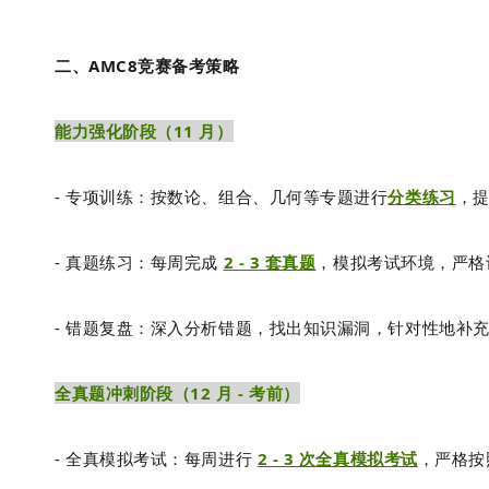
二、AMC8竞赛备考策略
能力强化阶段（11 月）
- 专项训练：按数论、组合、几何等专题进行
分类练习
，
- 真题练习：每周完成
2 - 3 套真题
，模拟考试环境，严格
- 错题复盘：深入分析错题，找出知识漏洞，针对性地补
全真题冲刺阶段（12 月 - 考前）
- 全真模拟考试：每周进行
2 - 3 次全真模拟考试
，严格按