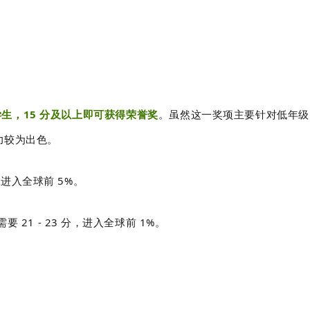
学生，15 分及以上即可获得荣誉奖
。虽然这一奖项主要针对低年级
力较为出色。
 分，进入全球前 5%。
通常需要 21 - 23 分，进入全球前 1%。