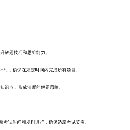
提升解题技巧和思维能力。
计时，确保在规定时间内完成所有题目。
充知识点，形成清晰的解题思路。
照考试时间和规则进行，确保适应考试节奏。