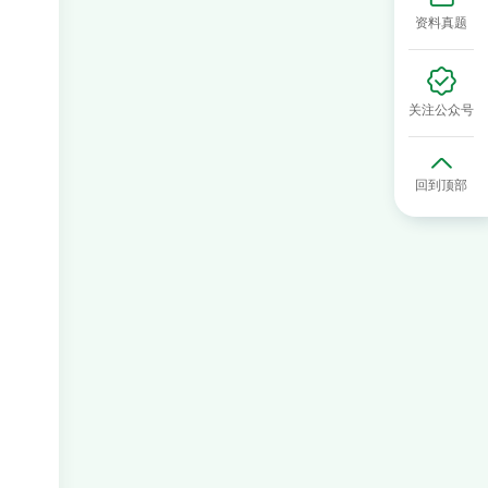
资料真题
关注公众号
回到顶部