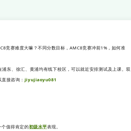
MC8竞赛难度大嘛？
不同分数目标，AMC8竞赛冲前1%，如何准
在浦东、徐汇、黄浦均有线下校区，可以就近安排测试及上课。双
以直接咨询：
jiyujiaoyu081
是一个值得肯定的
初级水平
表现。