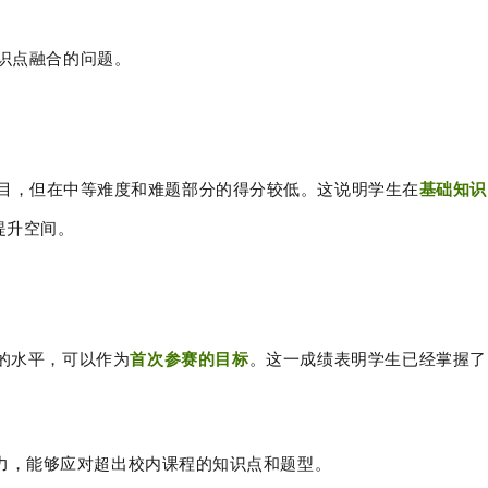
多知识点融合的问题。
分题目，但在中等难度和难题部分的得分较低。这说明学生在
基础知识
提升空间。
段的水平，可以作为
首次参赛的目标
。这一成绩表明学生已经掌握了
能力，能够应对超出校内课程的知识点和题型。