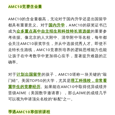
AMC10竞赛含金量
AMC10的含金量极高，无论对于国内升学还是出国留学
都具有重要意义。对于
国内升学
，AMC10的获奖证书已
成为
众多重点高中自主招生和科技特长班选拔
的重要参
考依据。像北京的人大附中、清华附中等名校，每年都
会关注AMC10获奖学生，并从中选拔优秀人才。即使不
走特长生路线，AMC10竞赛所培养的逻辑思维能力也能
让孩子在中考数学中更加得心应手，显著提升难题的正
确率。
对于
计划出国留学
的孩子，AMC10堪称一块关键的“敲
门砖”。美国TOP50的大学，尤其是
理工科强校，非常看
重学生的竞赛经历
。如果能在AMC10中取得优异成绩并
晋级AIME（美国数学邀请赛），那么AIME的成绩几乎
可以视为申请顶尖名校的“标配”之一。
季遇AMC10寒假班课程