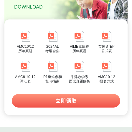
DOWNLOAD
AMC10/12
2024AL
AIME邀请赛
英国STEP
历年真题
考纲合集
历年真题
公式表
AMC8-10-12
P1重难点和
牛津数学系
AMC10-12
词汇表
复习指南
面试真题解析
报名方式
立即领取