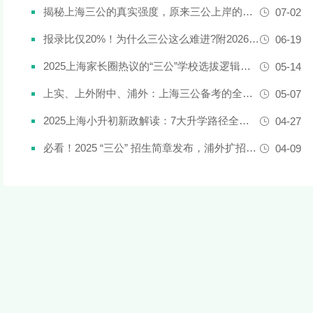
揭秘上海三公的真实强度，原来三公上岸的娃都有这些证书!
07-02
报录比仅20%！为什么三公这么难进?附2026三公备考攻略
06-19
2025上海家长圈热议的“三公”学校选拔逻辑解析，家长必看！
05-14
上实、上外附中、浦外：上海三公备考的全面规划建议都在这里了！
05-07
2025上海小升初新政解读：7大升学路径全解析
04-27
必看！2025 “三公” 招生简章发布，浦外扩招，上外附中启用人机对话评估
04-09