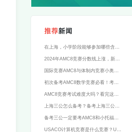
推荐
新闻
在上海，小学阶段能够参加哪些含金量高的数学竞赛？
2024年AMC8竞赛分数线上涨，新赛季应当如何规划？
国际竞赛AMC8与体制内竞赛小奥，究竟推荐参加哪一个？
初次备考AMC8数学竞赛必看！考试时间及报名流程汇总
AMC8竞赛考试难度大吗？看完这篇轻松拿下！
上海三公怎么备考？备考上海三公这些逻辑一定要懂！-季遇教育
备考三公一定要考AMC8和小托福吗？AMC8和小托福考多少分才有优势？-季遇教育
USACO计算机竞赛是什么竞赛？USACO简介-季遇教育