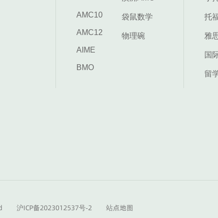
AMC10
袋鼠数学
托
AMC12
物理碗
雅
AIME
国
BMO
留
d
沪ICP备2023012537号-2
站点地图