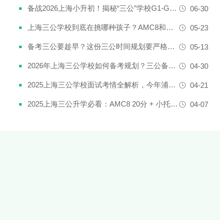
备战2026上海小升初！揭秘“三公”学校G1-G5全阶段规划攻略
06-30
上海三公学校到底在挑哪种孩子？AMC8和小托福真是“硬通货”吗？
05-23
备考三公要趁早？这份三公时间规划要严格执行了！
05-13
2026年上海三公学校如何备考规划？三公备考一文详解！
04-30
2025上海三公学校面试考情全解析，今年浦外的题太简单了......
04-21
2025上海三公升学必看：AMC8 20分 + 小托福850分，三公上岸真实案例揭秘
04-07