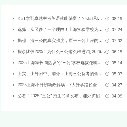
KET拿到卓越中考英语就能躺赢了？KET和中考英语真实难度对比
08-19
选择上实又多了一个理由！上海实验学校为什么是“三公天花板”？
07-24
揭秘上海三公的真实强度，原来三公上岸的娃都有这些证书!
07-02
报录比仅20%！为什么三公这么难进?附2026三公备考攻略
06-19
2025上海家长圈热议的“三公”学校选拔逻辑解析，家长必看！
05-14
上实、上外附中、浦外：上海三公备考的全面规划建议都在这里了！
05-07
2025上海小升初新政解读：7大升学路径全解析
04-27
必看！2025 “三公” 招生简章发布，浦外扩招，上外附中启用人机对话评估
04-09