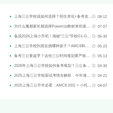
上海三公学校该如何选择？招生变化+备考攻略一次说清！
08-12
为什么魔都家长都选择PowerUp教材来衔接英语新课改？
07-07
备战2026上海小升初！揭秘“三公”学校G1-G5全阶段规划攻略
06-30
上海三公学校到底在挑哪种孩子？AMC8和小托福真是“硬通货”吗？
05-23
备考三公要趁早？这份三公时间规划要严格执行了！
05-13
2026年上海三公学校如何备考规划？三公备考一文详解！
04-30
2025上海三公学校面试考情全解析，今年浦外的题太简单了......
04-21
2025上海三公升学必看：AMC8 20分 + 小托福850分，三公上岸真实案例揭秘
04-07