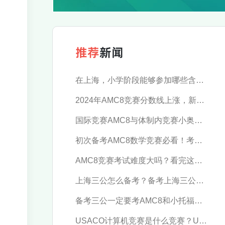
推荐
新闻
在上海，小学阶段能够参加哪些含金量高的数学竞赛？
2024年AMC8竞赛分数线上涨，新赛季应当如何规划？
国际竞赛AMC8与体制内竞赛小奥，究竟推荐参加哪一个？
初次备考AMC8数学竞赛必看！考试时间及报名流程汇总
AMC8竞赛考试难度大吗？看完这篇轻松拿下！
上海三公怎么备考？备考上海三公这些逻辑一定要懂！-季遇教育
备考三公一定要考AMC8和小托福吗？AMC8和小托福考多少分才有优势？-季遇教育
USACO计算机竞赛是什么竞赛？USACO简介-季遇教育