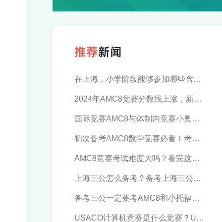
推荐
新闻
在上海，小学阶段能够参加哪些含金量高的数学竞赛？
2024年AMC8竞赛分数线上涨，新赛季应当如何规划？
国际竞赛AMC8与体制内竞赛小奥，究竟推荐参加哪一个？
初次备考AMC8数学竞赛必看！考试时间及报名流程汇总
AMC8竞赛考试难度大吗？看完这篇轻松拿下！
上海三公怎么备考？备考上海三公这些逻辑一定要懂！-季遇教育
备考三公一定要考AMC8和小托福吗？AMC8和小托福考多少分才有优势？-季遇教育
USACO计算机竞赛是什么竞赛？USACO简介-季遇教育