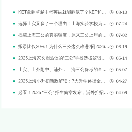
KET拿到卓越中考英语就能躺赢了？KET和中考英语真实难度对比
08-19
选择上实又多了一个理由！上海实验学校为什么是“三公天花板”？
07-24
揭秘上海三公的真实强度，原来三公上岸的娃都有这些证书!
07-02
报录比仅20%！为什么三公这么难进?附2026三公备考攻略
06-19
2025上海家长圈热议的“三公”学校选拔逻辑解析，家长必看！
05-14
上实、上外附中、浦外：上海三公备考的全面规划建议都在这里了！
05-07
2025上海小升初新政解读：7大升学路径全解析
04-27
必看！2025 “三公” 招生简章发布，浦外扩招，上外附中启用人机对话评估
04-09