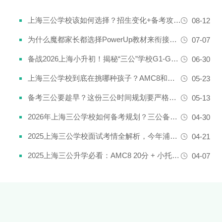
上海三公学校该如何选择？招生变化+备考攻略一次说清！
08-12
为什么魔都家长都选择PowerUp教材来衔接英语新课改？
07-07
备战2026上海小升初！揭秘“三公”学校G1-G5全阶段规划攻略
06-30
上海三公学校到底在挑哪种孩子？AMC8和小托福真是“硬通货”吗？
05-23
备考三公要趁早？这份三公时间规划要严格执行了！
05-13
2026年上海三公学校如何备考规划？三公备考一文详解！
04-30
2025上海三公学校面试考情全解析，今年浦外的题太简单了......
04-21
2025上海三公升学必看：AMC8 20分 + 小托福850分，三公上岸真实案例揭秘
04-07