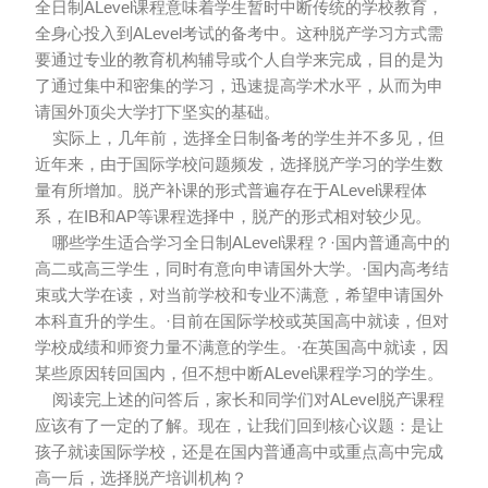
全日制ALevel课程意味着学生暂时中断传统的学校教育，
全身心投入到ALevel考试的备考中。这种脱产学习方式需
要通过专业的教育机构辅导或个人自学来完成，目的是为
了通过集中和密集的学习，迅速提高学术水平，从而为申
请国外顶尖大学打下坚实的基础。
实际上，几年前，选择全日制备考的学生并不多见，但
近年来，由于国际学校问题频发，选择脱产学习的学生数
量有所增加。脱产补课的形式普遍存在于ALevel课程体
系，在IB和AP等课程选择中，脱产的形式相对较少见。
哪些学生适合学习全日制ALevel课程？·国内普通高中的
高二或高三学生，同时有意向申请国外大学。·国内高考结
束或大学在读，对当前学校和专业不满意，希望申请国外
本科直升的学生。·目前在国际学校或英国高中就读，但对
学校成绩和师资力量不满意的学生。·在英国高中就读，因
某些原因转回国内，但不想中断ALevel课程学习的学生。
阅读完上述的问答后，家长和同学们对ALevel脱产课程
应该有了一定的了解。现在，让我们回到核心议题：是让
孩子就读国际学校，还是在国内普通高中或重点高中完成
高一后，选择脱产培训机构？