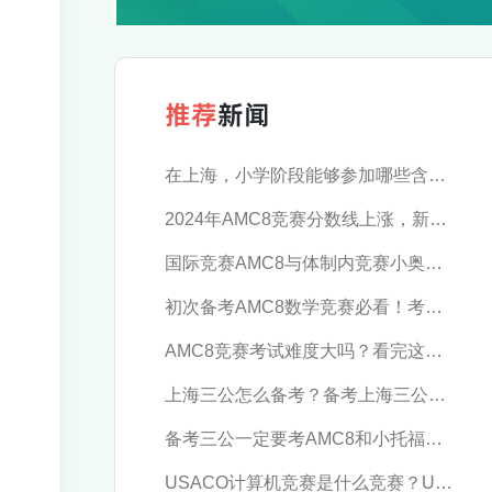
推荐
新闻
在上海，小学阶段能够参加哪些含金量高的数学竞赛？
2024年AMC8竞赛分数线上涨，新赛季应当如何规划？
国际竞赛AMC8与体制内竞赛小奥，究竟推荐参加哪一个？
初次备考AMC8数学竞赛必看！考试时间及报名流程汇总
AMC8竞赛考试难度大吗？看完这篇轻松拿下！
上海三公怎么备考？备考上海三公这些逻辑一定要懂！-季遇教育
备考三公一定要考AMC8和小托福吗？AMC8和小托福考多少分才有优势？-季遇教育
USACO计算机竞赛是什么竞赛？USACO简介-季遇教育