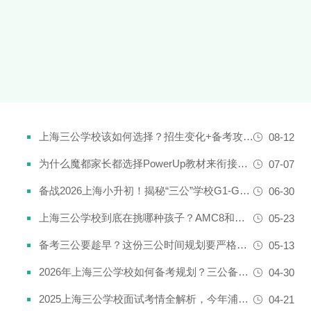
上海三公学校该如何选择？招生变化+备考攻略一次说清！
08-12
为什么魔都家长都选择PowerUp教材来衔接英语新课改？
07-07
备战2026上海小升初！揭秘“三公”学校G1-G5全阶段规划攻略
06-30
上海三公学校到底在挑哪种孩子？AMC8和小托福真是“硬通货”吗？
05-23
备考三公要趁早？这份三公时间规划要严格执行了！
05-13
2026年上海三公学校如何备考规划？三公备考一文详解！
04-30
2025上海三公学校面试考情全解析，今年浦外的题太简单了......
04-21