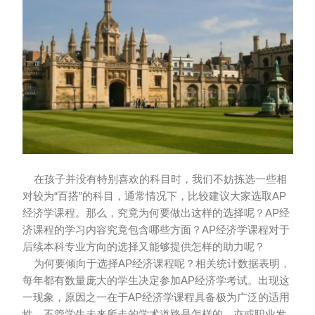
在孩子并没有特别喜欢的科目时，我们不妨拣选一些相
对较为“百搭”的科目，通常情况下，比较建议大家选取AP
经济学课程。那么，究竟为何要做出这样的选择呢？AP经
济课程的学习内容究竟包含哪些方面？AP经济学课程对于
后续本科专业方向的选择又能够提供怎样的助力呢？
为何要倾向于选择AP经济课程呢？相关统计数据表明，
每年都有数量庞大的学生决定参加AP经济学考试。出现这
一现象，原因之一在于AP经济学课程具备极为广泛的适用
性。不管学生未来所走的学术道路是怎样的，亦或职业发