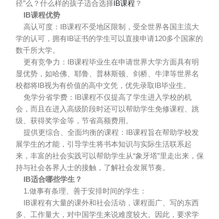
径”么？什么样的孩子适合选择
IB课程
？
IB课程优势
高认可度：IB课程不受地区限制，受全世界各国主流大
学的认可，拥有IB证书的学生可以直接申请120多个国家的
数千所大学。
更有竞争力：IB课程毕业生在申请世界大学方面具有明
显优势，如哈佛、耶鲁、普林斯顿、剑桥、牛津等世界名
校都将IB视为有价值的高中文凭，优先录取IB毕业生。
免学分省学费：IB课程不仅提高了学生进入学校的机
会，而且在进入高级阶段时还可以帮助学生免修课程、跳
级、获得奖学金等，节省高额费用。
提供更综合、全面均衡的课程：IB课程旨在帮助学校发
展学生的才能，引导学生将书本知识与实际生活联系起
来，丰富的社会实践可以帮助学生从“象牙塔”里走出来，保
持与社会各界人士的接触，了解社会发展节奏。
IB适合哪些学生？
1.做事有条理、善于安排时间的学生：
IB课程有大量的课外和社会活动，课程面广、写的东西
多、工作量大，对中国学生来说难度较大。因此，要求学